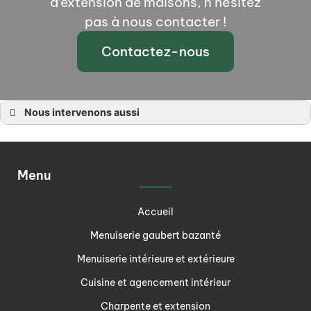
d’extension de maisons, n’hésitez
pas à nous contacter !
Contactez-nous
Nous intervenons aussi
Charpente Angers
Charpente Chalonnes sur Loire, La Pommeraye, Montjean sur Loire, Rochefort
Charpente La Possonnière, Saint Laurent de la Plaine, La Savennière,
Bouchemaine
Charpente Maine-et-Loire 49
Menu
Charpente Saint Aubin de Luigné, Trélazé, Saint Melaine sur Aubance
Accueil
Menuiserie gaubert bazanté
Menuiserie intérieure et extérieure
Cuisine et agencement intérieur
Charpente et extension