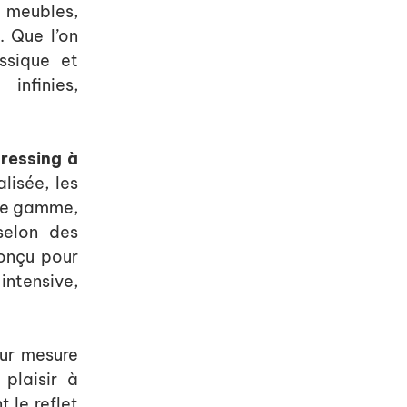
s meubles,
. Que l’on
ssique et
infinies,
ressing à
lisée, les
 de gamme,
selon des
onçu pour
 intensive,
sur mesure
plaisir à
t le reflet