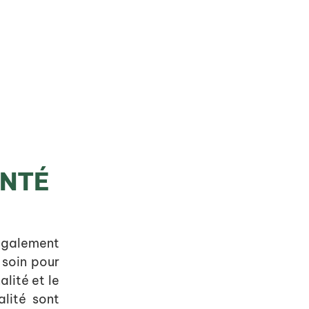
NTÉ
 également
 soin pour
lité et le
alité sont