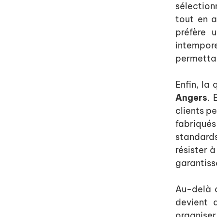
sélection
tout en a
préfère 
intempor
permettan
Enfin, la
Angers
. 
clients p
fabriqué
standard
résister à
garantiss
Au-delà d
devient 
organiser 