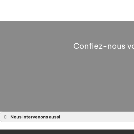
Confiez-nous vo
Nous intervenons aussi
Dressing à Angers
Dressing à Chalonnes sur Loire, La Pommeraye, Montjean sur Loire, Rochefort
Dressing à La Possonnière, Saint Laurent de la Plaine, La Savennière, Bouchemaine