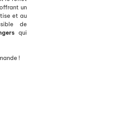
offrant un
tise et au
ssible de
ngers
qui
mande !