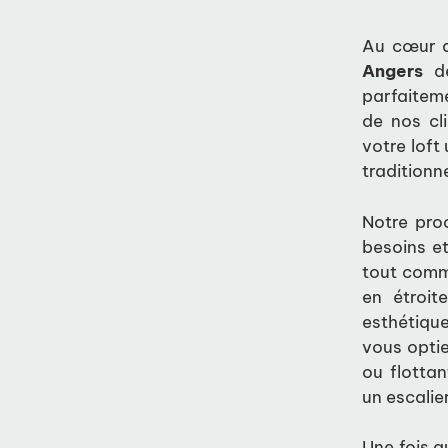
Au cœur d
Angers
de
parfaitem
de nos cl
votre loft
traditionn
Notre pro
besoins e
tout comme
en étroit
esthétique
vous opti
ou flotta
un escalier
Une fois q