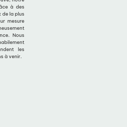
râce à des
 de la plus
r mesure
gneusement
ance. Nous
habilement
endent les
s à venir.