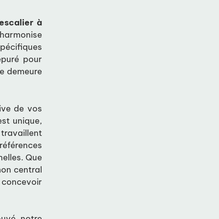
escalier
à
s’harmonise
pécifiques
épuré pour
tre demeure
ive de vos
st unique,
travaillent
références
nelles. Que
mon central
 concevoir
ouvé, notre