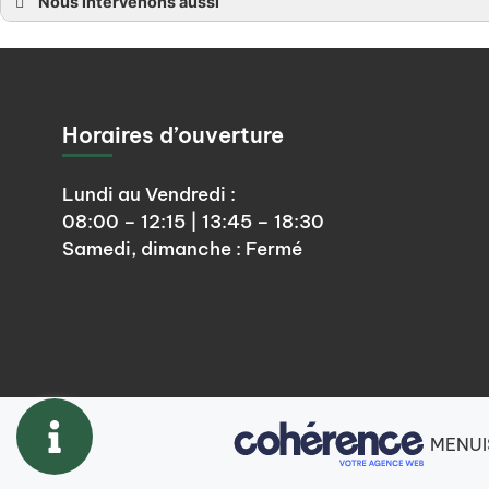
Nous intervenons aussi
Escalier à Angers
Escalier à Chalonnes sur Loire, La Pommeraye, Montjean sur Loire, Rochefort
Escalier à La Possonnière, Saint Laurent de la Plaine, La Savennière, Bouchemaine
Escalier à Saint Aubin de Luigné, Trélazé, Saint Melaine sur Aubance
Escalier en Maine et Loire 49
Horaires d’ouverture
Lundi au Vendredi :
08:00 – 12:15 | 13:45 – 18:30
Samedi, dimanche : Fermé
MENUI