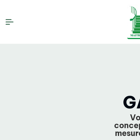
G
Vo
concep
mesur