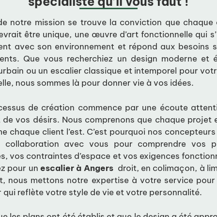
spécialiste qu’il vous faut !
e notre mission se trouve la conviction que chaque
vrait être unique, une œuvre d’art fonctionnelle qui 
ent avec son environnement et répond aux besoins s
ients. Que vous recherchiez un design moderne et 
 urbain ou un escalier classique et intemporel pour vo
elle, nous sommes là pour donner vie à vos idées.
cessus de création commence par une écoute attent
t de vos désirs. Nous comprenons que chaque projet e
 chaque client l’est. C’est pourquoi nos concepteurs 
e collaboration avec vous pour comprendre vos p
s, vos contraintes d’espace et vos exigences fonction
ez pour un
escalier à Angers
droit, en colimaçon, à li
nt, nous mettons notre expertise à votre service pour
 qui reflète votre style de vie et votre personnalité.
ue les plans ont été établis et que le design a été appr