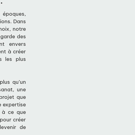
.
s époques,
ions. Dans
oix, notre
t-garde des
nt envers
ent à créer
s les plus
plus qu’un
sanat, une
projet que
e expertise
r à ce que
 pour créer
devenir de