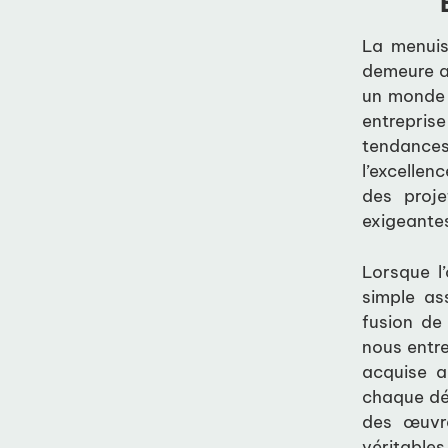
La menuis
demeure a
un monde 
entrepris
tendance
l’excellen
des proje
exigeante
Lorsque l
simple as
fusion de
nous entre
acquise a
chaque dét
des œuvre
véritables