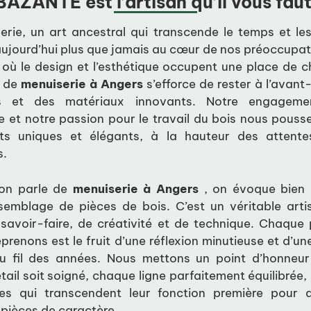
BAZANTE est l’artisan qu’il vous faut
erie, un art ancestral qui transcende le temps et le
ujourd’hui plus que jamais au cœur de nos préoccupat
où le design et l’esthétique occupent une place de ch
e de
menuiserie
à Angers
s’efforce de rester à l’avan
s et des matériaux innovants. Notre engageme
ce et notre passion pour le travail du bois nous pouss
ts uniques et élégants, à la hauteur des attente
s.
’on parle de
menuiserie à Angers
, on évoque bien 
semblage de pièces de bois. C’est un véritable arti
 savoir-faire, de créativité et de technique. Chaque 
prenons est le fruit d’une réflexion minutieuse et d’un
u fil des années. Nous mettons un point d’honneu
ail soit soigné, chaque ligne parfaitement équilibrée,
s qui transcendent leur fonction première pour 
 pièces de caractère.