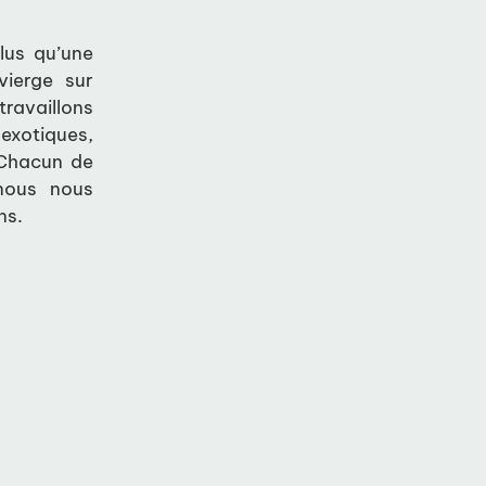
plus qu’une
vierge sur
ravaillons
exotiques,
 Chacun de
 nous nous
ns.