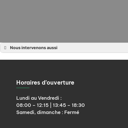
Nous intervenons aussi
Menuiserie à Angers
Menuiserie à Chalonnes sur Loire, La Pommeraye, Montjean sur Loire, Rochefort
Menuiserie à La Possonnière, Saint Laurent de la Plaine, La Savennière, Bouchemai
Menuiserie à Saint Aubin de Luigné, Trélazé, Saint Melaine sur Aubance
Menuiserie en Maine et Loire 49
Menuisier à Angers
Menuisier à Chalonnes sur Loire, La Pommeraye, Montjean sur Loire, Rochefort
Horaires d’ouverture
Menuisier à La Possonnière, Saint Laurent de la Plaine, La Savennière, Bouchemaine
Menuisier à Saint Aubin de Luigné, Trélazé, Saint Melaine sur Aubance
Menuisier en Maine et Loire 49
Lundi au Vendredi :
08:00 – 12:15 | 13:45 – 18:30
Samedi, dimanche : Fermé