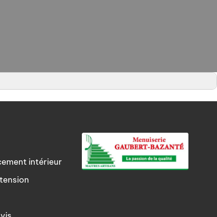
cement intérieur
tension
vis