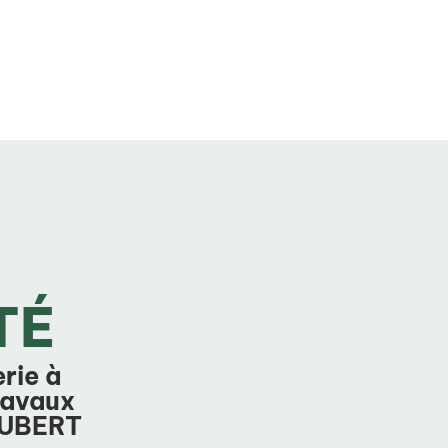
TÉ
rie à
ravaux
GAUBERT