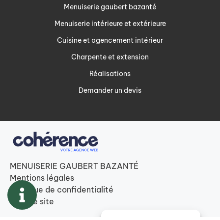
Menuisier à Saint Aubin de Luigné, Trélazé, Saint Melaine sur Aubance
Menuiserie gaubert bazanté
Menuisier en Maine et Loire 49
Menuiserie intérieure et extérieure
Cuisine et agencement intérieur
Charpente et extension
Réalisations
Demander un devis
MENUISERIE GAUBERT BAZANTÉ
Mentions légales
Politique de confidentialité
Plan de site